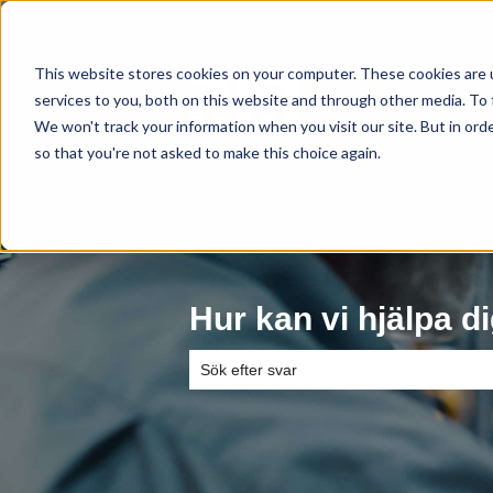
Svenska
Visa undermenyer för övers
This website stores cookies on your computer. These cookies are 
services to you, both on this website and through other media. To 
We won't track your information when you visit our site. But in orde
so that you're not asked to make this choice again.
Hur kan vi hjälpa d
Det finns inga förslag eftersom sökfältet