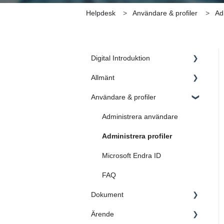
Helpdesk
Användare & profiler
Ad
Digital Introduktion
Allmänt
1. Inledning
Användare & profiler
2. Skapa grunden
Administratörsinställningar
3. Dokument
FAQ
Administrera användare
4. Ärende
Administrera profiler
5. Sök i AM System
Microsoft Endra ID
6. Dokument & Ärende blir en
FAQ
helhet
Dokument
FAQ
Ärende
Kategoriinställningar