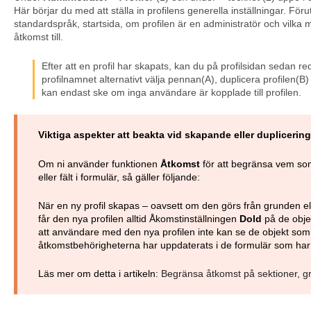
Här börjar du med att ställa in profilens generella inställningar. För
standardspråk, startsida, om profilen är en administratör och vilka 
åtkomst till.
Efter att en profil har skapats, kan du på profilsidan sedan re
profilnamnet alternativt välja pennan(A), duplicera profilen(B)
kan endast ske om inga användare är kopplade till profilen.
Viktiga aspekter att beakta vid skapande eller duplicering 
Om ni använder funktionen
Åtkomst
för att begränsa vem som
eller fält i formulär, så gäller följande:
När en ny profil skapas – oavsett om den görs från grunden ell
får den nya profilen alltid Åkomstinställningen
Dold
på de objek
att användare med den nya profilen inte kan se de objekt som
åtkomstbehörigheterna har uppdaterats i de formulär som har 
Läs mer om detta i artikeln:
Begränsa åtkomst på sektioner, grup