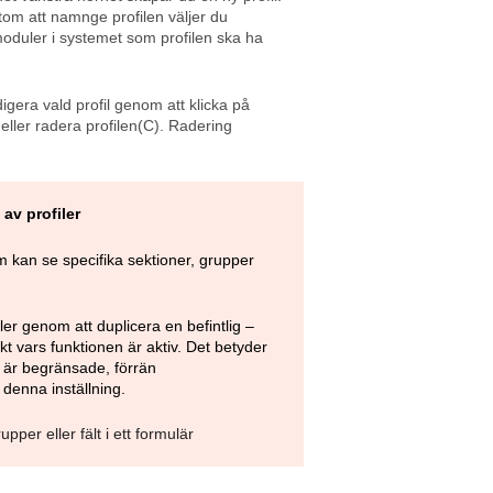
utom att namnge profilen väljer du
moduler i systemet som profilen ska ha
digera vald profil genom att klicka på
 eller radera profilen(C). Radering
av profiler
 kan se specifika sektioner, grupper
er genom att duplicera en befintlig –
t vars funktionen är aktiv. Det betyder
 är begränsade, förrän
denna inställning.
per eller fält i ett formulär