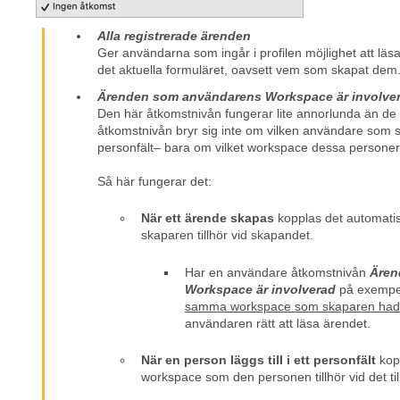
Alla registrerade ärenden
Ger användarna som ingår i profilen möjlighet att läsa
det aktuella formuläret, oavsett vem som skapat dem
Ärenden som användarens Workspace är involver
Den här åtkomstnivån fungerar lite annorlunda än de
åtkomstnivån bryr sig inte om vilken användare som s
personfält– bara om vilket workspace dessa personer ti
Så här fungerar det:
När ett ärende skapas
kopplas det automatis
skaparen tillhör vid skapandet.
Har en användare åtkomstnivån
Ären
Workspace är involverad
på exempe
samma workspace som skaparen hade
användaren rätt att läsa ärendet.
När en person läggs till i ett personfält
kopp
workspace som den personen tillhör vid det tillf