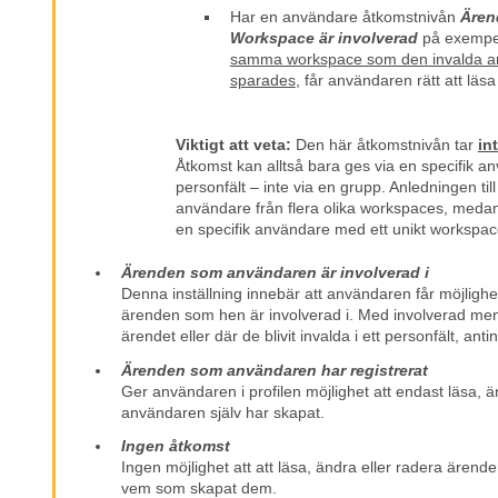
Har en användare åtkomstnivån
Ären
Workspace är involverad
på exempe
samma workspace som den invalda a
sparades
, får användaren rätt att läs
Viktigt att veta:
Den här åtkomstnivån tar
in
Åtkomst kan alltså bara ges via en specifik an
personfält – inte via en grupp. Anledningen til
användare från flera olika workspaces, medan et
en specifik användare med ett unikt workspac
Ärenden som användaren är involverad i
Denna inställning innebär att användaren får möjlighet 
ärenden som hen är involverad i. Med involverad men
ärendet eller där de blivit invalda i ett personfält, anti
Ärenden som användaren har registrerat
Ger användaren i profilen möjlighet att endast läsa, 
användaren själv har skapat.
Ingen åtkomst
Ingen möjlighet att att läsa, ändra eller radera ärende
vem som skapat dem.