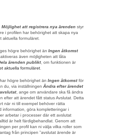
n
Möjlighet att registrera nya ärenden
styr
 i profilen har behörighet att skapa nya
t aktuella formuläret.
 ges högre behörighet än
Ingen åtkomst
 aktiveras även möjligheten att låta
ela ärenden publikt
,
om funktionen är
et aktuella formuläret
.
 har högre behörighet än
Ingen åtkomst
för
n du, via inställningen
Ändra efter ärendet
 avslutat
, ange om användare ska få ändra
 efter att ärendet fått status Avslutat. Detta
t när ni till exempel behöver rätta
ad information, göra kompletteringar i
er arbetar i processer där ett avslutat
alltid är helt färdigbehandlat. Genom att
ningen per profil kan ni välja vilka roller som
antag från principen ”avslutat ärende är