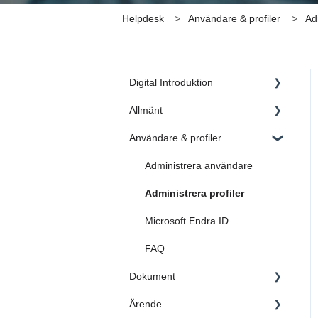
Helpdesk
Användare & profiler
Ad
Digital Introduktion
Allmänt
1. Inledning
Användare & profiler
2. Skapa grunden
Administratörsinställningar
3. Dokument
FAQ
Administrera användare
4. Ärende
Administrera profiler
5. Sök i AM System
Microsoft Endra ID
6. Dokument & Ärende blir en
FAQ
helhet
Dokument
FAQ
Ärende
Kategoriinställningar