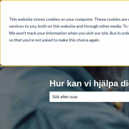
Svenska
Visa undermenyer för övers
This website stores cookies on your computer. These cookies are 
services to you, both on this website and through other media. To 
We won't track your information when you visit our site. But in orde
so that you're not asked to make this choice again.
Hur kan vi hjälpa d
Det finns inga förslag eftersom sökfältet