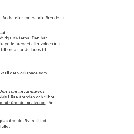
, ändra eller radera alla ärenden i
.
ad i
 övriga nivåerna. Den här
kapade ärendet eller valdes in i
llhörde när de lades till.
kt till det workspace som
den som användarens
lvis
Läsa
ärenden och tillhör
 när ärendet spakades
, får
las ärendet även till det
ället.