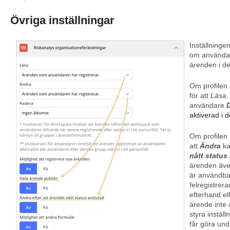
Övriga inställningar
Inställninge
om användare
ärenden i de
Om profilen
för att
Läsa
,
användare
D
aktiverad i d
Om profilen
att
Ändra
ka
nått status
ärenden även
är användbar
felregistrer
efterhand ell
ärende inte 
styra inställ
får göra und