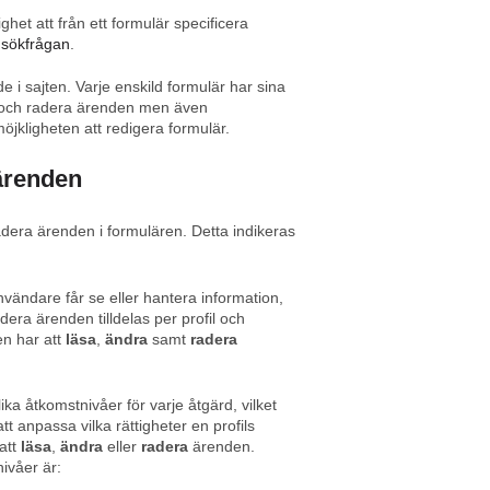
ghet att från ett formulär specificera
 sökfrågan
.
e i sajten. Varje enskild formulär har sina
ra och radera ärenden men även
möjkligheten att redigera formulär.
 ärenden
adera ärenden i formulären. Detta indikeras
vändare får se eller hantera information,
adera ärenden tilldelas per profil och
en har att
läsa
,
ändra
samt
radera
ika åtkomstnivåer för varje åtgärd, vilket
att anpassa vilka rättigheter en profils
att
läsa
,
ändra
eller
radera
ärenden.
ivåer är: