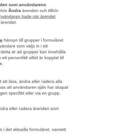
den som användarens
lvis
Ändra
ärenden och tillhör
nvändaren hade när ärendet
a ärendet.
te
hänsyn till grupper i formuläret.
vändare som väljs in i ett
l detta är att grupper kan innehålla
t personfält alltid är kopplat till
e.
att läsa, ändra eller radera alla
as att användaren själv har skapat
ngen specifikt eller via en grupp.
ändra eller radera ärenden som
n i det aktuella formuläret, oavsett