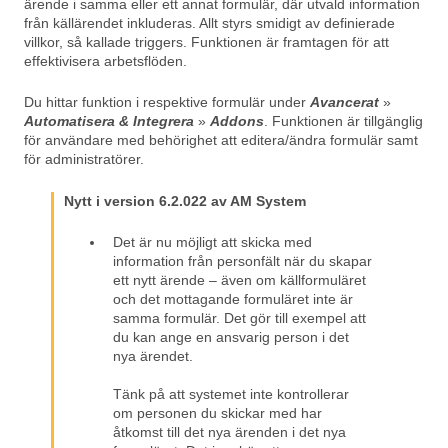
ärende i samma eller ett annat formulär, där utvald information
från källärendet inkluderas. Allt styrs smidigt av definierade
villkor, så kallade triggers. Funktionen är framtagen för att
effektivisera arbetsflöden.
Du hittar funktion i respektive formulär under
Avancerat
»
Automatisera & Integrer
a
»
Addons
. Funktionen är tillgänglig
för användare med behörighet att editera/ändra formulär samt
för administratörer.
Nytt i version 6.2.022 av AM System
Det är nu möjligt att skicka med
information från personfält när du skapar
ett nytt ärende – även om källformuläret
och det mottagande formuläret inte är
samma formulär. Det gör till exempel att
du kan ange en ansvarig person i det
nya ärendet.
Tänk på att systemet inte kontrollerar
om personen du skickar med har
åtkomst till det nya ärenden i det nya