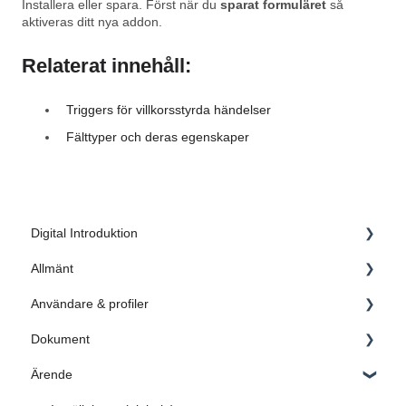
Installera eller spara. Först när du
sparat formuläret
så
aktiveras ditt nya addon.
Relaterat innehåll:
Triggers för villkorsstyrda händelser
Fälttyper och deras egenskaper
Digital Introduktion
Allmänt
1. Inledning
Användare & profiler
2. Skapa grunden
Administratörsinställningar
Dokument
3. Dokument
FAQ
Administrera användare
Ärende
4. Ärende
Administrera profiler
Kategoriinställningar