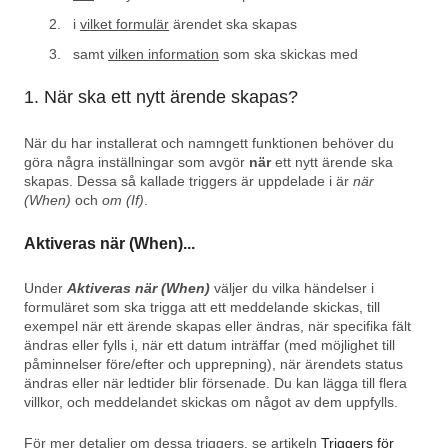
i
vilket formulär
ärendet ska skapas
samt
vilken information
som ska skickas med
1. När ska ett nytt ärende skapas?
När du har installerat och namngett funktionen behöver du
göra några inställningar som avgör
när
ett nytt ärende ska
skapas. Dessa så kallade triggers är uppdelade i är
när
(When)
och
om (If)
.
Aktiveras när (When)...
Under
Aktiveras när (When)
väljer du vilka händelser i
formuläret som ska trigga att ett meddelande skickas, till
exempel när ett ärende skapas eller ändras, när specifika fält
ändras eller fylls i, när ett datum inträffar (med möjlighet till
påminnelser före/efter och upprepning), när ärendets status
ändras eller när ledtider blir försenade. Du kan lägga till flera
villkor, och meddelandet skickas om något av dem uppfylls.
För mer detaljer om dessa triggers, se artikeln
Triggers för