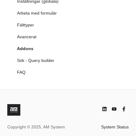
5. Sök i AM System
Microsoft Endra ID
Inställningar
Inställningar (globala)
6. Dokument & Ärende blir en helhet
FAQ
Hantera utgåvor samt revidera dokument
Arbeta med formulär
FAQ
Arbeta med dokument
Fälttyper
Sök - Query Builder
Avancerat
FAQ
Addons
Sök - Query builder
FAQ
Copyright © 2025, AM System
System Status