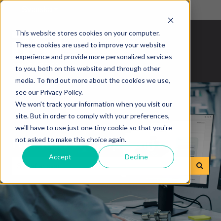
Svenska
Visa undermenyer för översättningar
This website stores cookies on your computer.
These cookies are used to improve your website
experience and provide more personalized services
to you, both on this website and through other
media. To find out more about the cookies we use,
see our Privacy Policy.
We won't track your information when you visit our
site. But in order to comply with your preferences,
we'll have to use just one tiny cookie so that you're
Hur kan vi hjälpa dig?
not asked to make this choice again.
Accept
Decline
Det finns inga förslag eftersom sökfältet är tomt.