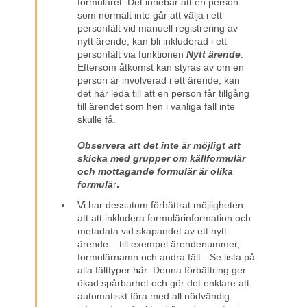
formuläret. Det innebär att en person
som normalt inte går att välja i ett
personfält vid manuell registrering av
nytt ärende, kan bli inkluderad i ett
personfält via funktionen
Nytt ärende
.
Eftersom åtkomst kan styras av om en
person är involverad i ett ärende, kan
det här leda till att en person får tillgång
till ärendet som hen i vanliga fall inte
skulle få.
Observera att det inte är möjligt att
skicka med grupper
om källformulär
och mottagande formulär är olika
formulä
r
.
Vi har dessutom förbättrat möjligheten
att
att inkludera formulärinformation och
metadata vid skapandet av ett nytt
ärende – till exempel ärendenummer,
formulärnamn och andra fält - Se lista på
alla fälttyper
här
. Denna förbättring ger
ökad spårbarhet och gör det enklare att
automatiskt föra med all nödvändig