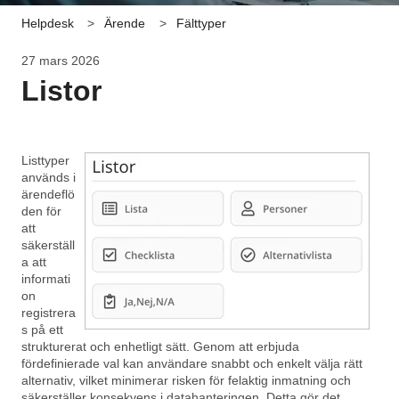
Helpdesk
Ärende
Fälttyper
27 mars 2026
Listor
Listtyper
används i
ärendeflö
den för
att
säkerställ
a att
informati
on
registrera
s på ett
strukturerat och enhetligt sätt. Genom att erbjuda
fördefinierade val kan användare snabbt och enkelt välja rätt
alternativ, vilket minimerar risken för felaktig inmatning och
säkerställer konsekvens i datahanteringen. Detta gör det