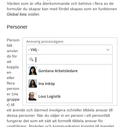
Värden som är ofta återkommande och behövs i flera av de
formulär du skapar kan med fördel skapas som en funktionen
Global lista
istället.
Personer
Person
fält
använ
ds för
att
koppla
en
eller
flera
person
er (via
gruppe
r
) till
ett ärende och därmed involgera och/eller tilldela ansvar till
dessa personer. När du väljer in en person i ett personfält
fungerar det som ett sätt att formellt tilldela ansvar för
uppföljning, åtgärder och kommunikation kopplat till ärendet.