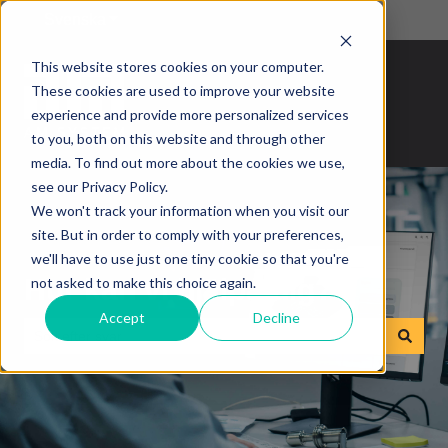
Svenska
Visa undermenyer för översättningar
This website stores cookies on your computer.
These cookies are used to improve your website
experience and provide more personalized services
to you, both on this website and through other
media. To find out more about the cookies we use,
see our Privacy Policy.
We won't track your information when you visit our
site. But in order to comply with your preferences,
we'll have to use just one tiny cookie so that you're
Hur kan vi hjälpa dig?
not asked to make this choice again.
Accept
Decline
Det finns inga förslag eftersom sökfältet är tomt.