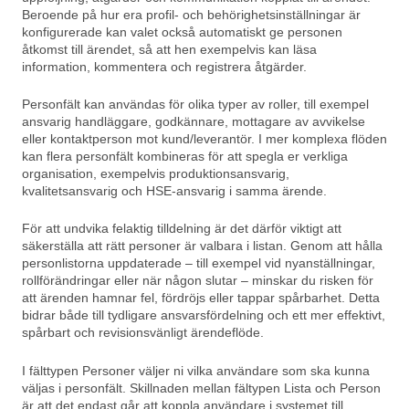
Beroende på hur era profil- och behörighetsinställningar är
konfigurerade kan valet också automatiskt ge personen
åtkomst till ärendet, så att hen exempelvis kan läsa
information, kommentera och registrera åtgärder.
Personfält kan användas för olika typer av roller, till exempel
ansvarig handläggare, godkännare, mottagare av avvikelse
eller kontaktperson mot kund/leverantör. I mer komplexa flöden
kan flera personfält kombineras för att spegla er verkliga
organisation, exempelvis produktionsansvarig,
kvalitetsansvarig och HSE-ansvarig i samma ärende.
För att undvika felaktig tilldelning är det därför viktigt att
säkerställa att rätt personer är valbara i listan. Genom att hålla
personlistorna uppdaterade – till exempel vid nyanställningar,
rollförändringar eller när någon slutar – minskar du risken för
att ärenden hamnar fel, fördröjs eller tappar spårbarhet. Detta
bidrar både till tydligare ansvarsfördelning och ett mer effektivt,
spårbart och revisionsvänligt ärendeflöde.
I fälttypen Personer väljer ni vilka användare som ska kunna
väljas i personfält. Skillnaden mellan fältypen Lista och Person
är att det endast går att koppla användare i systemet till