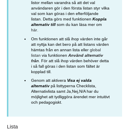
listor mellan varandra så att det val
användaren gör i den första listan styr vilka
val som kan göras i den efterföljande
listan. Detta görs med funktionen
K
oppla
alternativ till
som du kan läsa mer om
här
.
Om funktionen att slå ihop värden inte går
att nyttja kan det bero på att listans värden
hämtas från en annan lista eller
global
listan
via funktionen
Använd alternativ
från
. För att slå ihop värden behöver detta
i så fall göras i den listan som fältet är
kopplad till.
Genom att aktivera
Visa ej valda
alternativ
på listtyperna Checklista,
Alternativlista samt Ja,Nej,N/A har du
möjlighet att tydliggöra ärendet mer intuitivt
och pedagogiskt.
Lista