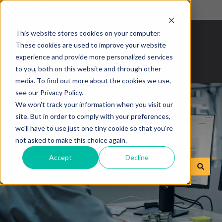
Svenska
Visa undermenyer för översättningar
This website stores cookies on your computer.
These cookies are used to improve your website
experience and provide more personalized services
to you, both on this website and through other
media. To find out more about the cookies we use,
see our Privacy Policy.
We won't track your information when you visit our
site. But in order to comply with your preferences,
we'll have to use just one tiny cookie so that you're
Hur kan vi hjälpa dig?
not asked to make this choice again.
Accept
Decline
Det finns inga förslag eftersom sökfältet är tomt.