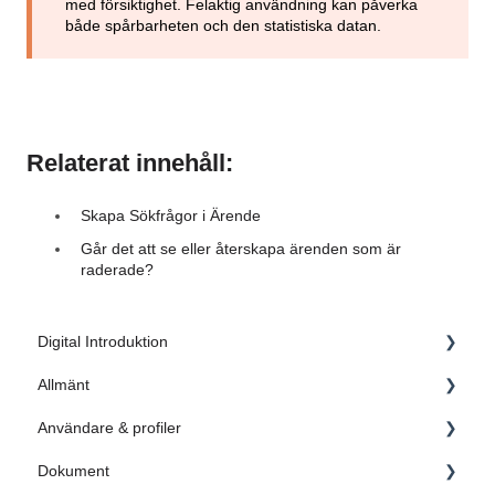
med försiktighet. Felaktig användning kan påverka
både spårbarheten och den statistiska datan.
Relaterat innehåll:
Skapa Sökfrågor i Ärende
Går det att se eller återskapa ärenden som är
raderade?
Digital Introduktion
Allmänt
1. Inledning
Användare & profiler
2. Skapa grunden
Administratörsinställningar
Dokument
3. Dokument
FAQ
Administrera användare