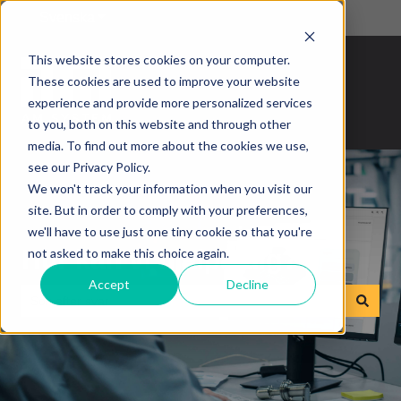
Svenska
Visa undermenyer för översättningar
This website stores cookies on your computer.
These cookies are used to improve your website
experience and provide more personalized services
to you, both on this website and through other
media. To find out more about the cookies we use,
see our Privacy Policy.
We won't track your information when you visit our
site. But in order to comply with your preferences,
we'll have to use just one tiny cookie so that you're
Hur kan vi hjälpa dig?
not asked to make this choice again.
Accept
Decline
Det finns inga förslag eftersom sökfältet är tomt.