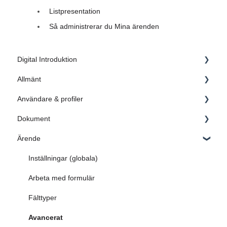
Listpresentation
Så administrerar du Mina ärenden
Digital Introduktion
Allmänt
1. Inledning
Användare & profiler
2. Skapa grunden
Administratörsinställningar
Dokument
3. Dokument
FAQ
Administrera användare
Ärende
4. Ärende
Administrera profiler
Kategoriinställningar
5. Sök i AM System
Microsoft Endra ID
Inställningar
Inställningar (globala)
6. Dokument & Ärende blir en helhet
FAQ
Hantera utgåvor samt revidera dokument
Arbeta med formulär
FAQ
Arbeta med dokument
Fälttyper
Sök - Query Builder
Avancerat