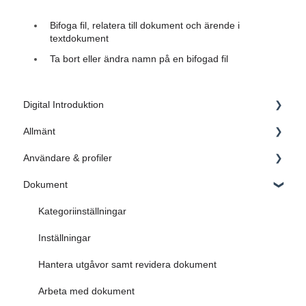
Bifoga fil, relatera till dokument och ärende i
textdokument
Ta bort eller ändra namn på en bifogad fil
Digital Introduktion
Allmänt
1. Inledning
Användare & profiler
2. Skapa grunden
Administratörsinställningar
Dokument
3. Dokument
FAQ
Administrera användare
4. Ärende
Administrera profiler
Kategoriinställningar
5. Sök i AM System
Microsoft Endra ID
Inställningar
6. Dokument & Ärende blir en helhet
FAQ
Hantera utgåvor samt revidera dokument
FAQ
Arbeta med dokument