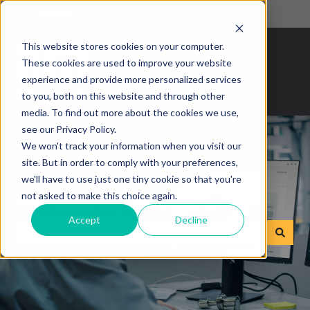
Svenska
Visa undermenyer för översättningar
This website stores cookies on your computer.
These cookies are used to improve your website
experience and provide more personalized services
to you, both on this website and through other
media. To find out more about the cookies we use,
see our Privacy Policy.
We won't track your information when you visit our
site. But in order to comply with your preferences,
we'll have to use just one tiny cookie so that you're
Hur kan vi hjälpa dig?
not asked to make this choice again.
Accept
Decline
Det finns inga förslag eftersom sökfältet är tomt.