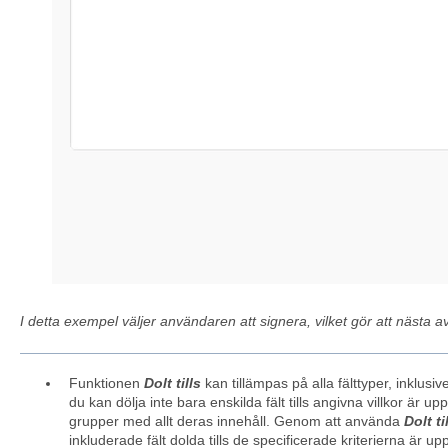
I detta exempel väljer användaren att signera, vilket gör att nästa avsn
Funktionen
Dolt tills
kan tillämpas på alla fälttyper, inklusi
du kan dölja inte bara enskilda fält tills angivna villkor är up
grupper med allt deras innehåll. Genom att använda
Dolt ti
inkluderade fält dolda tills de specificerade kriterierna är upp