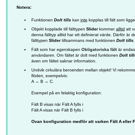
Notera:
Funktionen
Dolt tills
kan
inte
kopplas till fält som ligge
Objekt kopplade till fälttypen
Slider
kommer
alltid
att v
denna fälttyp alltid har ett definierat värde. Därför är 
fälttypen
Slider
tillsammans med funktionen
Dolt tills
.
Fält som har egenskapen
Obligatoriska fält
är endast
användaren. Om fältet är dolt med funktionen
Dolt till
även om fältet saknar information.
Undvik cirkulära beroenden mellan objekt! Vi rekomme
flöden, exempelvis:
A → B → C.
Exempel på en felaktig konfiguration:
Fält B visas när Fält A fylls i
Fält A visas när Fält B fylls i
Ovan konfiguration medför att varken Fält A eller 