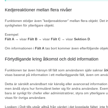
Kedjereaktioner mellan flera nivåer
Funktionen stödjer även "kedjereaktioner" mellan flera objekt. Det inn
synligheten för ytterligare objekt.
Exempel:
Fält A
→ visar
Fält B
→ visar
Fält C
→ visar
Sektion D
.
Om informationen i
Fält A
tas bort kommer även efterföljande objekt 
Förtydligande kring åtkomst och dold information
Funktionen tar även hänsyn till fält som användaren själv saknar
åt
visas baserat på information i ett mellanliggande fält, även om använ
Detta är särskilt användbart när känslig eller avancerad information e
men ändå styra hur formuläret beter sig för andra användare. Exempel
bara är synligt för chefer eller administratörer, styra om ytterligare
visas för övriga användare.
Logiken i Dolt tills utgår alltså från värdet i det kopplade fältet, inte fr