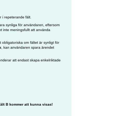
r i repeterande fält.
ara synliga för användaren, eftersom
det inte meningsfullt att använda
 obligatoriska om fältet är synligt för
s
, kan användaren spara ärendet
nderar att endast skapa enkelriktade
Fält B kommer att kunna visas!