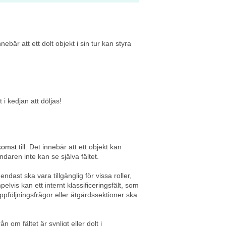
ebär att ett dolt objekt i sin tur kan styra
i kedjan att döljas!
komst
till. Det innebär att ett objekt kan
daren inte kan se själva fältet.
ndast ska vara tillgänglig för vissa roller,
vis kan ett internt klassificeringsfält, som
 uppföljningsfrågor eller åtgärdssektioner ska
ån om fältet är synligt eller dolt i