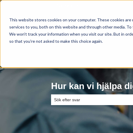
Svenska
Visa undermenyer för övers
This website stores cookies on your computer. These cookies are 
services to you, both on this website and through other media. To 
We won't track your information when you visit our site. But in orde
so that you're not asked to make this choice again.
Hur kan vi hjälpa d
Det finns inga förslag eftersom sökfältet