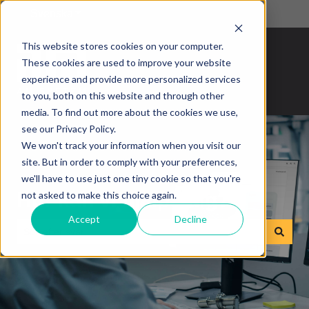
Svenska
Visa undermenyer för översättningar
This website stores cookies on your computer.
These cookies are used to improve your website
experience and provide more personalized services
to you, both on this website and through other
media. To find out more about the cookies we use,
see our Privacy Policy.
We won't track your information when you visit our
site. But in order to comply with your preferences,
we'll have to use just one tiny cookie so that you're
Hur kan vi hjälpa dig?
not asked to make this choice again.
Accept
Decline
Det finns inga förslag eftersom sökfältet är tomt.