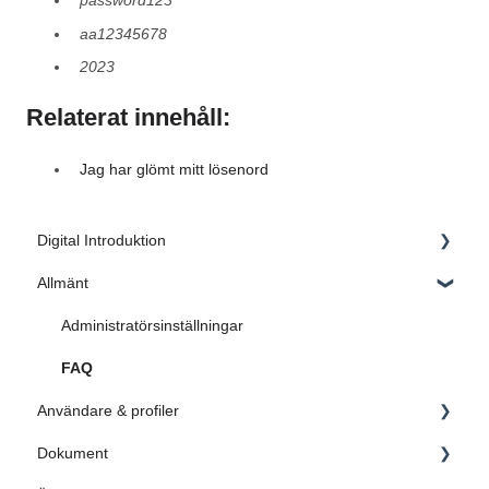
password123
aa12345678
2023
Relaterat innehåll:
Jag har glömt mitt lösenord
Digital Introduktion
Allmänt
1. Inledning
2. Skapa grunden
Administratörsinställningar
3. Dokument
FAQ
Användare & profiler
4. Ärende
Dokument
5. Sök i AM System
Administrera användare