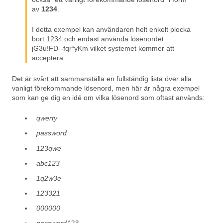
av
1234
.
I detta exempel kan användaren helt enkelt plocka
bort 1234 och endast använda lösenordet
jG3u!FD--fqr*yKm vilket systemet kommer att
acceptera.
Det är svårt att sammanställa en fullständig lista över alla
vanligt förekommande lösenord, men här är några exempel
som kan ge dig en idé om vilka lösenord som oftast används:
qwerty
password
123qwe
abc123
1q2w3e
123321
000000